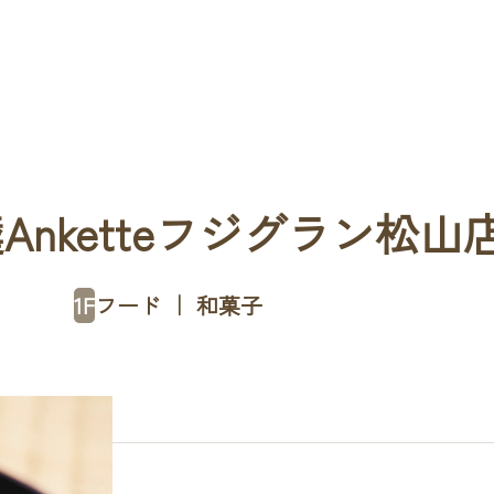
Anketteフジグラン松山
1F
フード ｜ 和菓子